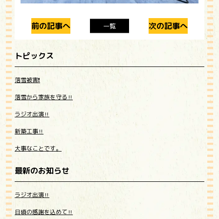
前の記事へ
次の記事へ
一覧
トピックス
落雪被害❗️
落雪から家族を守る‼️
ラジオ出演‼️
新築工事‼️
大事なことです。
最新のお知らせ
ラジオ出演‼️
日頃の感謝を込めて‼️